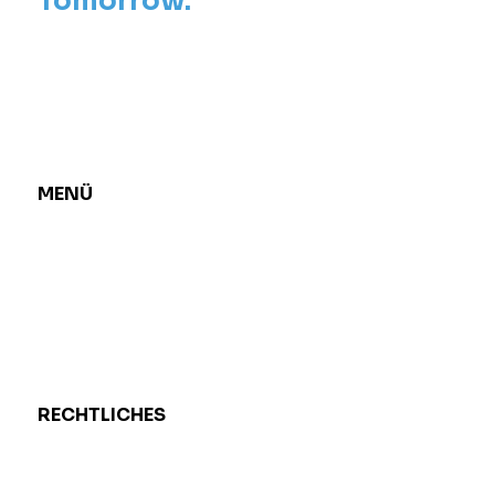
Tomorrow.
Kronenzeitung am 25.2.2026
MENÜ
Unternehmen
Kompetenz
Forschung
Presse
Kontakt
RECHTLICHES
Impressum
Datenschutz