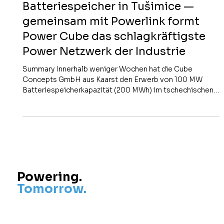
Batteriespeicher in Tušimice —
gemeinsam mit Powerlink formt
Power Cube das schlagkräftigste
Power Netzwerk der Industrie
Summary Innerhalb weniger Wochen hat die Cube
Concepts GmbH aus Kaarst den Erwerb von 100 MW
Batteriespeicherkapazität (200 MWh) im tschechischen
Energiepark Tušimice abgeschlossen — eines der
größten Standalone-BESS-Investments in Mitteleuropa.
Der Standort verfügt über einen vertraglich gesicherten
400-kV-Direktanschluss an das tschechische
Übertragungsnetz ČEPS, vollständige
Baugenehmigungen und mit Second Foundation einen
der führenden europäischen BESS-Aggregatoren als..
Powering.
Tomorrow.