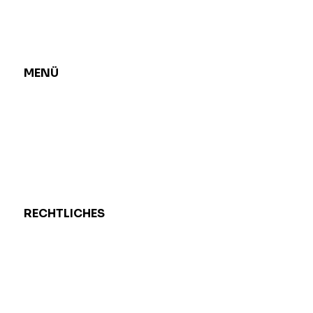
MENÜ
Unternehmen
Kompetenz
Forschung
Presse
Kontakt
RECHTLICHES
Impressum
Datenschutz